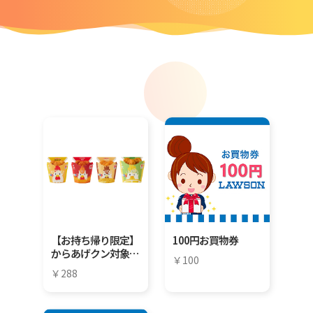
【お持ち帰り限定】
100円お買物券
からあげクン対象4
100
種いずれか1つ（税
288
込288円）無料引換
券